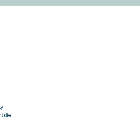
OG
KONTAKT
IMPRESSUM
LINKEDIN
ty
t die