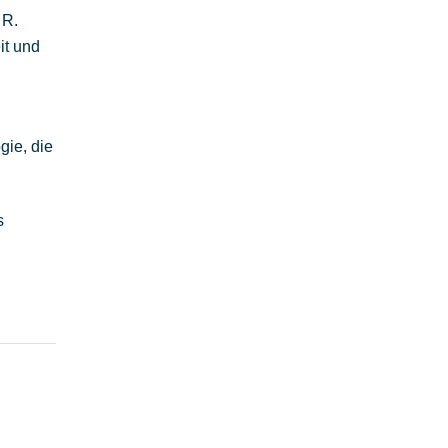
 R.
it und
gie, die
s