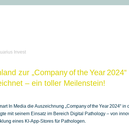
HOME
PORTFOLIO
BL
uarius Invest
land zur „Company of the Year 2024“
ichnet – ein toller Meilenstein!
mart In Media die Auszeichnung „Company of the Year 2024“ in 
te mit seinem Einsatz im Bereich Digital Pathology – von inno
klung eines KI‑App‑Stores für Pathologen.