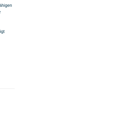
fähigen
r
igt