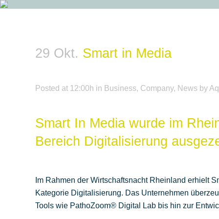
29 Okt.
Smart in Media
Posted at 12:00h
in
Business
,
Company
,
News
by
Aq
Smart In Media wurde im Rhein
Bereich Digitalisierung ausgeze
Im Rahmen der Wirtschaftsnacht Rheinland erhielt S
Kategorie Digitalisierung. Das Unternehmen überzeug
Tools wie PathoZoom® Digital Lab bis hin zur Entwic